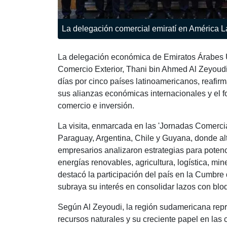
La delegación comercial emiratí en América L
La delegación económica de Emiratos Árabes Un
Comercio Exterior, Thani bin Ahmed Al Zeyoudi
días por cinco países latinoamericanos, reafi
sus alianzas económicas internacionales y el fo
comercio e inversión.
La visita, enmarcada en las 'Jornadas Comerc
Paraguay, Argentina, Chile y Guyana, donde a
empresarios analizaron estrategias para poten
energías renovables, agricultura, logística, min
destacó la participación del país en la Cumbre
subraya su interés en consolidar lazos con bl
Según Al Zeyoudi, la región sudamericana repr
recursos naturales y su creciente papel en las 