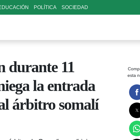
EDUCACIÓN
POLÍTICA
SOCIEDAD
n durante 11
Compa
esta n
iega la entrada
al árbitro somalí