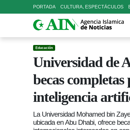
PORTADA
CULTURA, ESPECTÁCULOS
Educación
Universidad de 
becas completas 
inteligencia artifi
La Universidad Mohamed bin Zayed 
ubicada en Abu Dhabi, ofrece beca