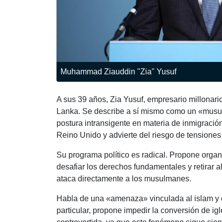
Muhammad Ziauddin "Zia" Yusuf
A sus 39 años, Zia Yusuf, empresario millonari
Lanka. Se describe a sí mismo como un «musulm
postura intransigente en materia de inmigración
Reino Unido y advierte del riesgo de tensione
Su programa político es radical. Propone orga
desafiar los derechos fundamentales y retirar a
ataca directamente a los musulmanes.
Habla de una «amenaza» vinculada al islam y qui
particular, propone impedir la conversión de i