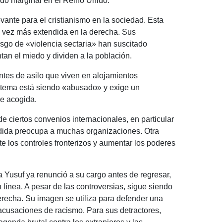
ndo marginal en el Reino Unido.
ante para el cristianismo en la sociedad. Esta
da vez más extendida en la derecha. Sus
sgo de «violencia sectaria» han suscitado
an el miedo y dividen a la población.
antes de asilo que viven en alojamientos
istema está siendo «abusado» y exige un
de acogida.
e ciertos convenios internacionales, en particular
edida preocupa a muchas organizaciones. Otra
te los controles fronterizos y aumentar los poderes
ia Yusuf ya renunció a su cargo antes de regresar,
 línea. A pesar de las controversias, sigue siendo
derecha. Su imagen se utiliza para defender una
s acusaciones de racismo. Para sus detractores,