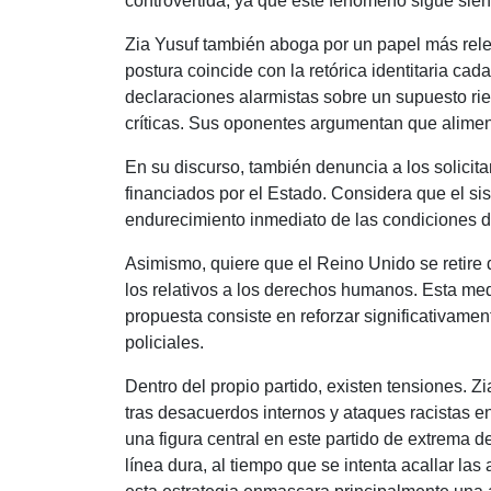
controvertida, ya que este fenómeno sigue sie
Zia Yusuf también aboga por un papel más relev
postura coincide con la retórica identitaria ca
declaraciones alarmistas sobre un supuesto rie
críticas. Sus oponentes argumentan que aliment
En su discurso, también denuncia a los solicit
financiados por el Estado. Considera que el s
endurecimiento inmediato de las condiciones 
Asimismo, quiere que el Reino Unido se retire d
los relativos a los derechos humanos. Esta m
propuesta consiste en reforzar significativamen
policiales.
Dentro del propio partido, existen tensiones. Z
tras desacuerdos internos y ataques racistas en
una figura central en este partido de extrema 
línea dura, al tiempo que se intenta acallar la