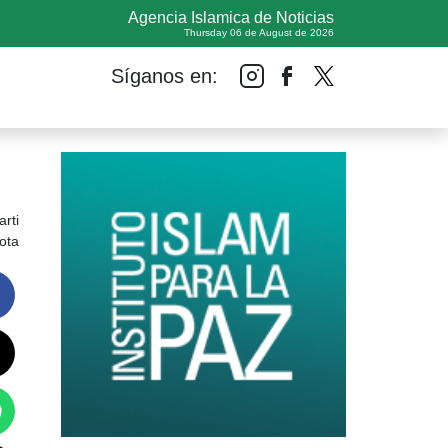
Agencia Islamica de Noticias
Thursday 06 de August de 2026
Síganos en:
rti
ota